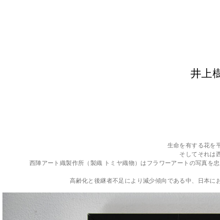
井上樹
生命を有する花を
そしてそれは
西陣アート織製作所（製織 トミヤ織物）はフラワーアートの写真を
高齢化と後継者不足により減少傾向である中、日本に