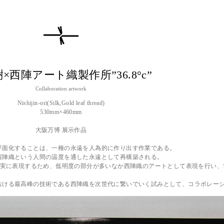
×西陣アート織製作所”36.8°c”
Collaboration artwork
Nishijin-ori(Silk,Gold leaf thread)
530mm×460mm
大阪万博 展示作品
平面化することは、一種の永遠を人為的に作り出す作業である。
西陣織という人間の温度を通した永遠として再構築される。
忠実に表現するため、低明度の部分が多いなか西陣織のアートとして表現を行い、
おける最高峰の技術である西陣織を次世代に繋いでいく試みとして、コラボレー